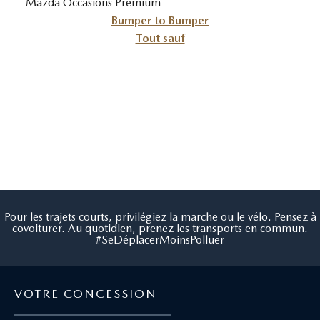
Mazda Occasions Premium
Bumper to Bumper
Tout sauf
Pour les trajets courts, privilégiez la marche ou le vélo. Pensez à
covoiturer. Au quotidien, prenez les transports en commun.
#SeDéplacerMoinsPolluer
VOTRE CONCESSION